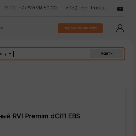
 – 18:00
+7 (999) 916 50 00
info@lider-truck.ru
ам
Подбор по VIN коду
огу
Найти
ый RVI Premim dCi11 EBS