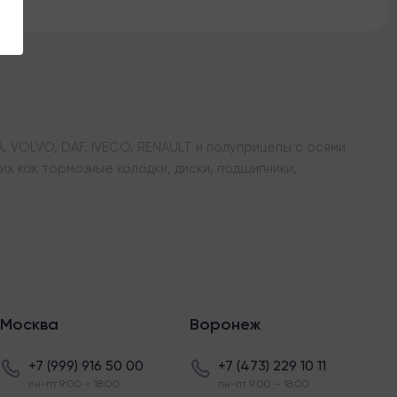
 VOLVO, DAF, IVECO, RENAULT и полуприцепы с осями
х как тормозные колодки, диски, подшипники,
Москва
Воронеж
+7 (999) 916 50 00
+7 (473) 229 10 11
пн-пт 9:00 – 18:00
пн-пт 9:00 – 18:00