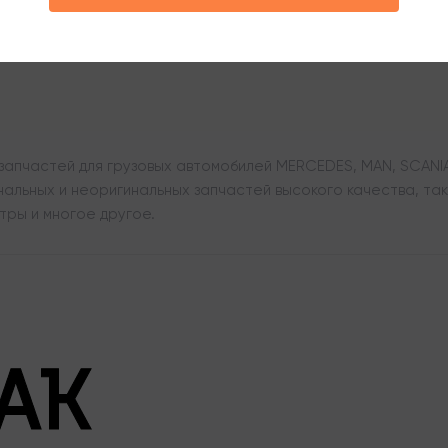
апчастей для грузовых автомобилей MERCEDES, MAN, SCANIA,
льных и неоригинальных запчастей высокого качества, таки
тры и многое другое.