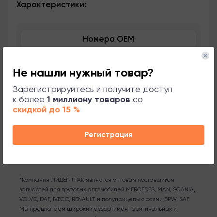
Характеристики:
Номера OEM
Применяемость
Не нашли нужный товар?
Сопутствующие товары
Зарегистрируйтесь и получите доступ
к более
1 миллиону товаров
со
скидкой до 15 %
Поддержка
Регистрация
*Компания ЛИДЕР ТРАК является оптовым поставщиком
запчастей для грузовых автомобилей MERCEDES, MAN, SCANIA,
VOLVO, DAF, IVECO, RENAULT и полуприцепы с осями BPW, SAF.
Мы предлагаем широкий ассортимент оригинальных и