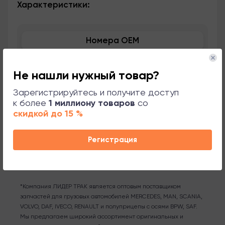
Характеристики:
Номера OEM
Применяемость
Не нашли нужный товар?
Сопутствующие товары
Зарегистрируйтесь и получите доступ
к более
1 миллиону товаров
со
скидкой до 15 %
Поддержка
Регистрация
*Компания ЛИДЕР ТРАК является оптовым поставщиком
запчастей для грузовых автомобилей MERCEDES, MAN, SCANIA,
VOLVO, DAF, IVECO, RENAULT и полуприцепы с осями BPW, SAF.
Мы предлагаем широкий ассортимент оригинальных и