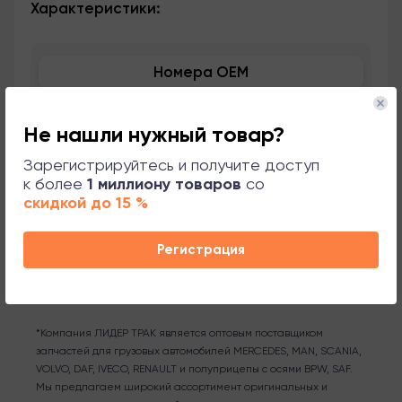
Характеристики:
Номера OEM
Применяемость
Не нашли нужный товар?
Сопутствующие товары
Зарегистрируйтесь и получите доступ
к более
1 миллиону товаров
со
скидкой до 15 %
Поддержка
Регистрация
*Компания ЛИДЕР ТРАК является оптовым поставщиком
запчастей для грузовых автомобилей MERCEDES, MAN, SCANIA,
VOLVO, DAF, IVECO, RENAULT и полуприцепы с осями BPW, SAF.
Мы предлагаем широкий ассортимент оригинальных и