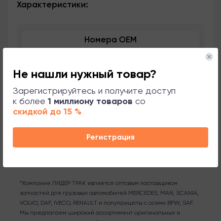
Характеристики:
Номера OEM
Применяемость
Не нашли нужный товар?
Сопутствующие товары
Зарегистрируйтесь и получите доступ
к более
1 миллиону товаров
со
скидкой до 15 %
Поддержка
Регистрация
*Компания ЛИДЕР ТРАК является оптовым поставщиком
запчастей для грузовых автомобилей MERCEDES, MAN, SCANIA,
VOLVO, DAF, IVECO, RENAULT и полуприцепы с осями BPW, SAF.
Мы предлагаем широкий ассортимент оригинальных и