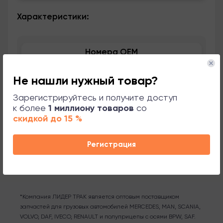
Характеристики:
Номера OEM
Применяемость
Не нашли нужный товар?
Зарегистрируйтесь и получите доступ
Сопутствующие товары
к более
1 миллиону товаров
со
скидкой до 15 %
Поддержка
Регистрация
*Компания ЛИДЕР ТРАК является оптовым поставщиком
запчастей для грузовых автомобилей MERCEDES, MAN, SCANIA,
VOLVO, DAF, IVECO, RENAULT и полуприцепы с осями BPW, SAF.