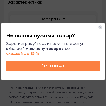
Характеристики:
Номера OEM
Применяемость
Не нашли нужный товар?
Сопутствующие товары
Зарегистрируйтесь и получите доступ
к более
1 миллиону товаров
со
скидкой до 15 %
Поддержка
Регистрация
*Компания ЛИДЕР ТРАК является оптовым поставщиком
запчастей для грузовых автомобилей MERCEDES, MAN, SCANIA,
VOLVO, DAF, IVECO, RENAULT и полуприцепы с осями BPW, SAF.
Мы предлагаем широкий ассортимент оригинальных и