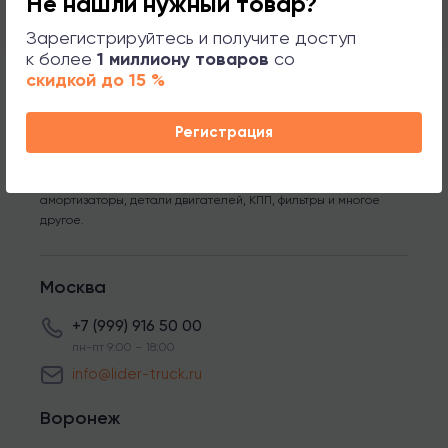
Не нашли нужный товар?
Зарегистрируйтесь и получите доступ
к более
1 миллиону товаров
со
скидкой до 15 %
*Компания ЛИДЕР ТРАК является оптовым поставщиком
запчастей для грузовых автомобилей MERCEDES, MAN, SCANIA,
VOLVO, DAF, IVECO, RENAULT и полуприцепы с осями BPW, SAF.
Регистрация
Мы предлагаем широкий ассортимент оригинальных и
неоригинальных запчастей высокого качества, таких как
тормозные колодки, диски, подшипники, рессоры,
амортизаторы, детали двигателей, КПП, фильтры и многое
другое.
Москва
+7 (999) 916 50 00
пн-пт 9:00 – 18:00
info@lider-truck.ru
Воронеж