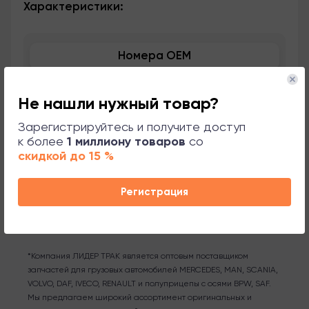
Характеристики:
Номера OEM
Применяемость
Не нашли нужный товар?
Сопутствующие товары
Зарегистрируйтесь и получите доступ
к более
1 миллиону товаров
со
скидкой до 15 %
Поддержка
Регистрация
*Компания ЛИДЕР ТРАК является оптовым поставщиком
запчастей для грузовых автомобилей MERCEDES, MAN, SCANIA,
VOLVO, DAF, IVECO, RENAULT и полуприцепы с осями BPW, SAF.
Мы предлагаем широкий ассортимент оригинальных и