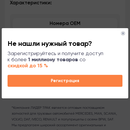
Характеристики:
Номера OEM
Применяемость
Не нашли нужный товар?
Сопутствующие товары
Зарегистрируйтесь и получите доступ
к более
1 миллиону товаров
со
скидкой до 15 %
Поддержка
Регистрация
*Компания ЛИДЕР ТРАК является оптовым поставщиком
запчастей для грузовых автомобилей MERCEDES, MAN, SCANIA,
VOLVO, DAF, IVECO, RENAULT и полуприцепы с осями BPW, SAF.
Мы предлагаем широкий ассортимент оригинальных и