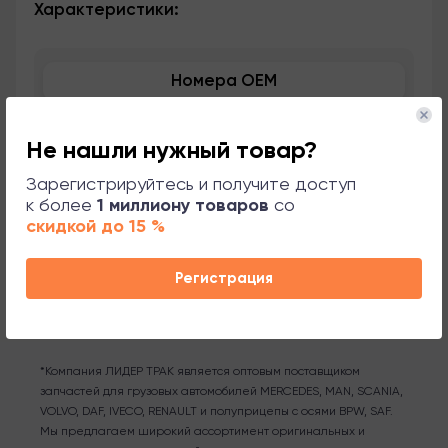
Характеристики:
Номера OEM
Применяемость
Не нашли нужный товар?
Сопутствующие товары
Зарегистрируйтесь и получите доступ
к более
1 миллиону товаров
со
скидкой до 15 %
Поддержка
Регистрация
*Компания ЛИДЕР ТРАК является оптовым поставщиком
запчастей для грузовых автомобилей MERCEDES, MAN, SCANIA,
VOLVO, DAF, IVECO, RENAULT и полуприцепы с осями BPW, SAF.
Мы предлагаем широкий ассортимент оригинальных и