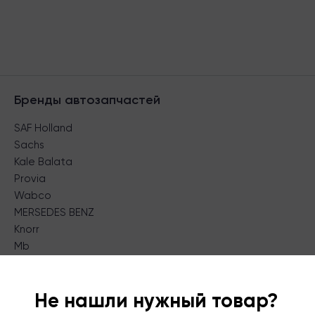
Бренды автозапчастей
SAF Holland
Sachs
Kale Balata
Provia
Wabco
MERSEDES BENZ
Knorr
Mb
Volvo
Ruen
Не нашли нужный товар?