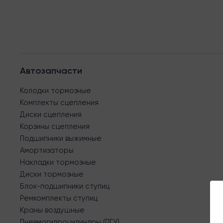
Автозапчасти
Колодки тормозные
Комплекты сцепления
Диски сцепления
Корзины сцепления
Подшипники выжимные
Амортизаторы
Накладки тормозные
Диски тормозные
Блок-подшипники ступиц
Ремкомплекты ступиц
Краны воздушные
Пневмогидроцилиндры (ПГУ)