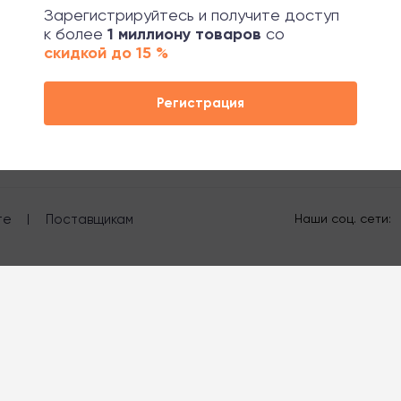
Зарегистрируйтесь и получите доступ
к более
1 миллиону товаров
со
скидкой до 15 %
Регистрация
отрудничества
и индивидуальный подход к каждому клиент
те
Поставщикам
Наши соц. сети: