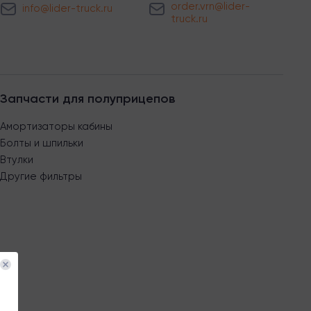
order.vrn@lider-
info@lider-truck.ru
truck.ru
Запчасти для полуприцепов
Амортизаторы кабины
Болты и шпильки
Втулки
Другие фильтры