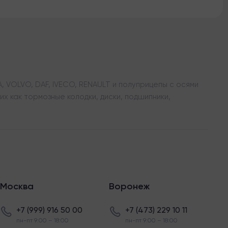
 VOLVO, DAF, IVECO, RENAULT и полуприцепы с осями
х как тормозные колодки, диски, подшипники,
Москва
Воронеж
+7 (999) 916 50 00
+7 (473) 229 10 11
пн-пт 9:00 – 18:00
пн-пт 9:00 – 18:00