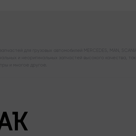
апчастей для грузовых автомобилей MERCEDES, MAN, SCANIA,
льных и неоригинальных запчастей высокого качества, таки
тры и многое другое.