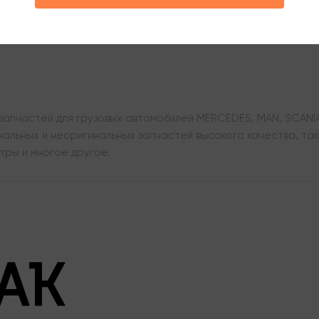
апчастей для грузовых автомобилей MERCEDES, MAN, SCANIA,
льных и неоригинальных запчастей высокого качества, таки
тры и многое другое.