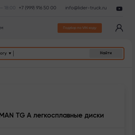
 – 18:00
+7 (999) 916 50 00
info@lider-truck.ru
ам
Подбор по VIN коду
огу
Найти
MAN TG A легкосплавные диски