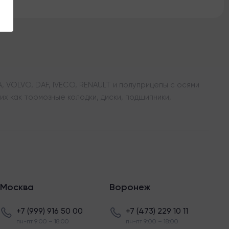
 VOLVO, DAF, IVECO, RENAULT и полуприцепы с осями
х как тормозные колодки, диски, подшипники,
Москва
Воронеж
+7 (999) 916 50 00
+7 (473) 229 10 11
пн-пт 9:00 – 18:00
пн-пт 9:00 – 18:00