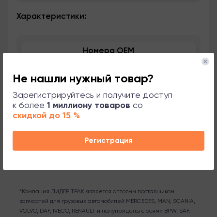
Характеристики:
Номера OEM
Применяемость
Не нашли нужный товар?
Зарегистрируйтесь и получите доступ
Сопутствующие товары
к более
1 миллиону товаров
со
скидкой до 15 %
Поддержка
Регистрация
*Компания ЛИДЕР ТРАК является оптовым поставщиком
запчастей для грузовых автомобилей MERCEDES, MAN, SCANIA,
VOLVO, DAF, IVECO, RENAULT и полуприцепы с осями BPW, SAF.