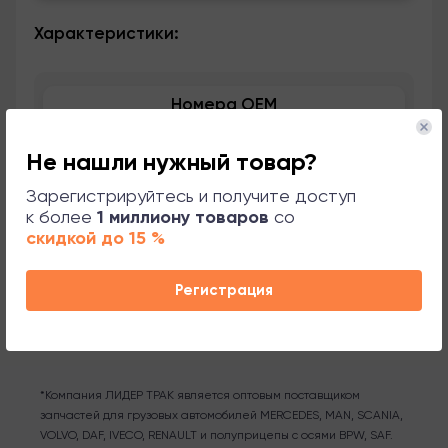
Характеристики:
Номера OEM
Применяемость
Не нашли нужный товар?
Зарегистрируйтесь и получите доступ
Сопутствующие товары
к более
1 миллиону товаров
со
скидкой до 15 %
Поддержка
Регистрация
*Компания ЛИДЕР ТРАК является оптовым поставщиком
запчастей для грузовых автомобилей MERCEDES, MAN, SCANIA,
VOLVO, DAF, IVECO, RENAULT и полуприцепы с осями BPW, SAF.