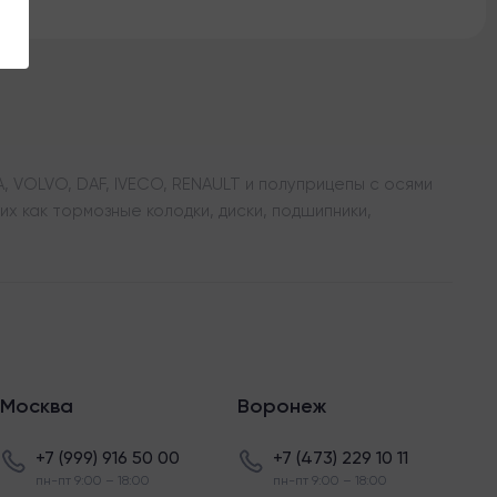
 VOLVO, DAF, IVECO, RENAULT и полуприцепы с осями
х как тормозные колодки, диски, подшипники,
Москва
Воронеж
+7 (999) 916 50 00
+7 (473) 229 10 11
пн-пт 9:00 – 18:00
пн-пт 9:00 – 18:00