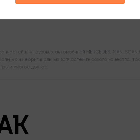
апчастей для грузовых автомобилей MERCEDES, MAN, SCANIA,
льных и неоригинальных запчастей высокого качества, таки
тры и многое другое.