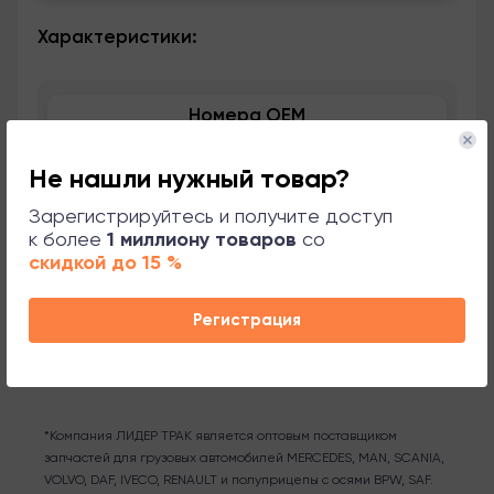
Характеристики:
Номера OEM
Применяемость
Не нашли нужный товар?
Зарегистрируйтесь и получите доступ
Сопутствующие товары
к более
1 миллиону товаров
со
скидкой до 15 %
Поддержка
Регистрация
*Компания ЛИДЕР ТРАК является оптовым поставщиком
запчастей для грузовых автомобилей MERCEDES, MAN, SCANIA,
VOLVO, DAF, IVECO, RENAULT и полуприцепы с осями BPW, SAF.