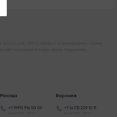
 VOLVO, DAF, IVECO, RENAULT и полуприцепы с осями
х как тормозные колодки, диски, подшипники,
Москва
Воронеж
+7 (999) 916 50 00
+7 (473) 229 10 11
пн-пт 9:00 – 18:00
пн-пт 9:00 – 18:00