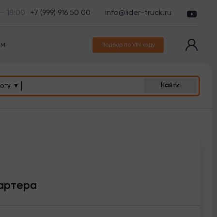
 – 18:00
+7 (999) 916 50 00
info@lider-truck.ru
ам
Подбор по VIN коду
огу
Найти
артера