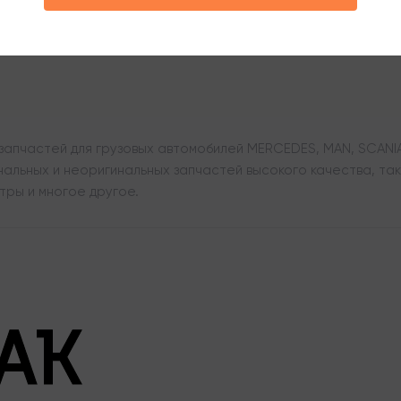
апчастей для грузовых автомобилей MERCEDES, MAN, SCANIA,
льных и неоригинальных запчастей высокого качества, таки
тры и многое другое.