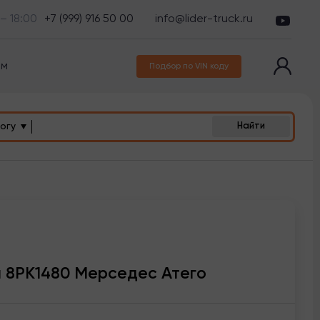
 – 18:00
+7 (999) 916 50 00
info@lider-truck.ru
ам
Подбор по VIN коду
огу
Найти
й 8PK1480 Мерседес Атего