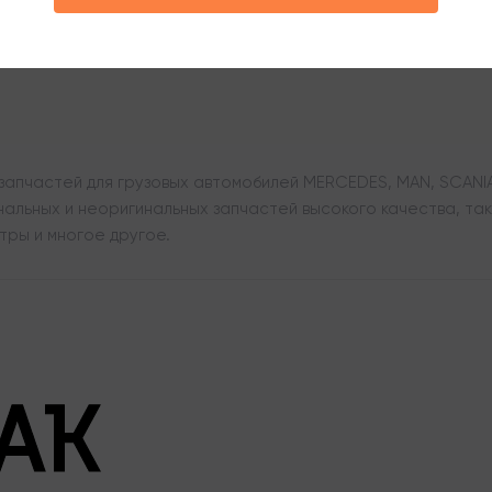
апчастей для грузовых автомобилей MERCEDES, MAN, SCANIA,
льных и неоригинальных запчастей высокого качества, таки
тры и многое другое.