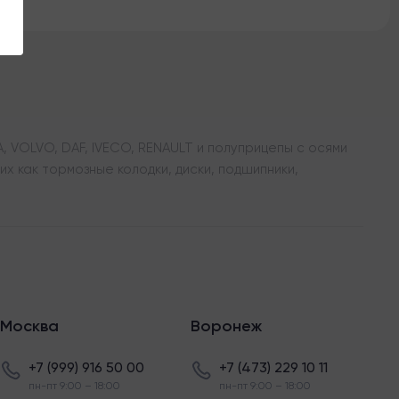
 VOLVO, DAF, IVECO, RENAULT и полуприцепы с осями
х как тормозные колодки, диски, подшипники,
Москва
Воронеж
+7 (999) 916 50 00
+7 (473) 229 10 11
пн-пт 9:00 – 18:00
пн-пт 9:00 – 18:00