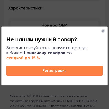
Характеристики:
Номера OEM
Применяемость
Не нашли нужный товар?
Зарегистрируйтесь и получите доступ
Сопутствующие товары
к более
1 миллиону товаров
со
скидкой до 15 %
Поддержка
Регистрация
*Компания ЛИДЕР ТРАК является оптовым поставщиком
запчастей для грузовых автомобилей MERCEDES, MAN, SCANIA,
VOLVO, DAF, IVECO, RENAULT и полуприцепы с осями BPW, SAF.