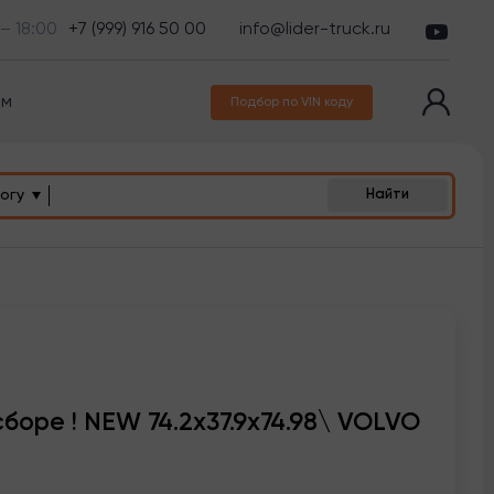
 – 18:00
+7 (999) 916 50 00
info@lider-truck.ru
ам
Подбор по VIN коду
огу
Найти
боре ! NEW 74.2x37.9x74.98\ VOLVO