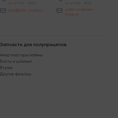
пн-пт 9:00 – 18:00
пн-пт 9:00 – 18:00
order.vrn@lider-
info@lider-truck.ru
truck.ru
Запчасти для полуприцепов
Амортизаторы кабины
Болты и шпильки
Втулки
Другие фильтры