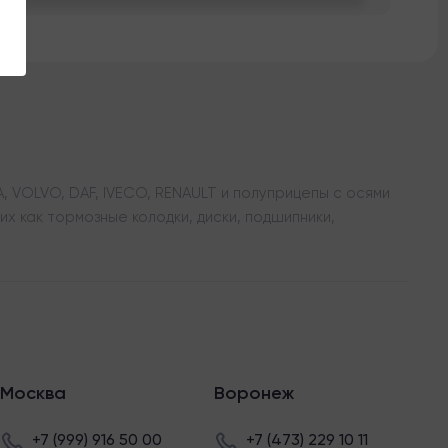
 VOLVO, DAF, IVECO, RENAULT и полуприцепы с осями
х как тормозные колодки, диски, подшипники,
Москва
Воронеж
+7 (999) 916 50 00
+7 (473) 229 10 11