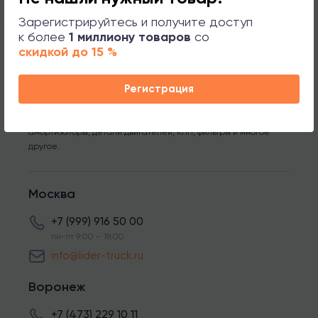
Зарегистрируйтесь и получите доступ
к более
1 миллиону товаров
со
*Компания ЛИДЕР ТРАК является оптовым поставщиком
скидкой до 15 %
запчастей для грузовых автомобилей MERCEDES, MAN, SCANIA,
VOLVO, DAF, IVECO, RENAULT и полуприцепы с осями BPW, SAF.
Регистрация
Мы предлагаем широкий ассортимент оригинальных и
неоригинальных запчастей высокого качества, таких как
тормозные колодки, диски, подшипники, рессоры,
амортизаторы, детали двигателей, КПП, фильтры и многое
другое.
Москва
+7 (999) 916 50 00
пн-пт 9:00 – 18:00
info@lider-truck.ru
Воронеж
+7 (473) 229 10 11