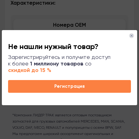
Характеристики:
Номера OEM
Применяемость
Не нашли нужный товар?
Сопутствующие товары
Зарегистрируйтесь и получите доступ
к более
1 миллиону товаров
со
скидкой до 15 %
Поддержка
Регистрация
*Компания ЛИДЕР ТРАК является оптовым поставщиком
запчастей для грузовых автомобилей MERCEDES, MAN, SCANIA,
VOLVO, DAF, IVECO, RENAULT и полуприцепы с осями BPW, SAF.
Мы предлагаем широкий ассортимент оригинальных и