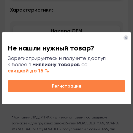
Характеристики:
Номера OEM
Применяемость
Не нашли нужный товар?
Зарегистрируйтесь и получите доступ
Сопутствующие товары
к более
1 миллиону товаров
со
скидкой до 15 %
Поддержка
Регистрация
*Компания ЛИДЕР ТРАК является оптовым поставщиком
запчастей для грузовых автомобилей MERCEDES, MAN, SCANIA,
VOLVO, DAF, IVECO, RENAULT и полуприцепы с осями BPW, SAF.