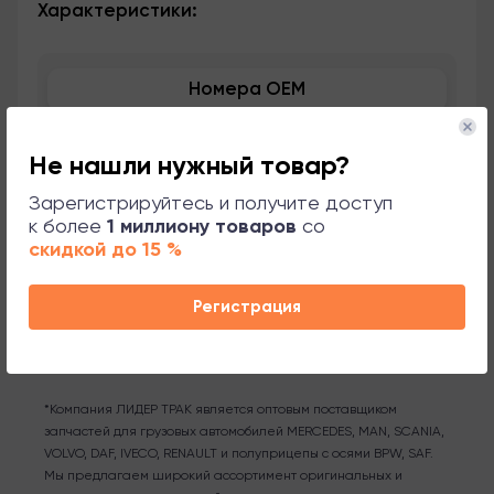
Характеристики:
Номера OEM
Применяемость
Не нашли нужный товар?
Сопутствующие товары
Зарегистрируйтесь и получите доступ
к более
1 миллиону товаров
со
скидкой до 15 %
Поддержка
Регистрация
*Компания ЛИДЕР ТРАК является оптовым поставщиком
запчастей для грузовых автомобилей MERCEDES, MAN, SCANIA,
VOLVO, DAF, IVECO, RENAULT и полуприцепы с осями BPW, SAF.
Мы предлагаем широкий ассортимент оригинальных и