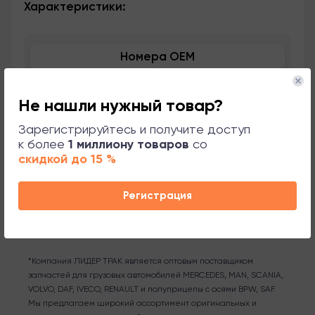
Характеристики:
Номера OEM
Применяемость
Не нашли нужный товар?
Сопутствующие товары
Зарегистрируйтесь и получите доступ
к более
1 миллиону товаров
со
скидкой до 15 %
Поддержка
Регистрация
*Компания ЛИДЕР ТРАК является оптовым поставщиком
запчастей для грузовых автомобилей MERCEDES, MAN, SCANIA,
VOLVO, DAF, IVECO, RENAULT и полуприцепы с осями BPW, SAF.
Мы предлагаем широкий ассортимент оригинальных и