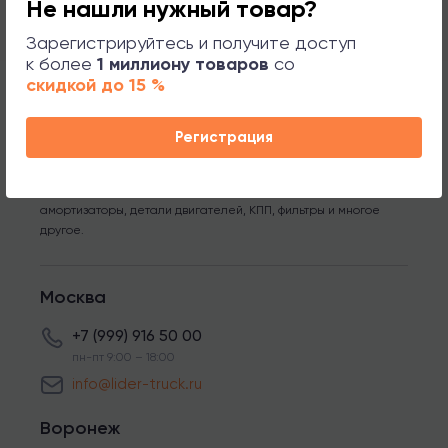
Не нашли нужный товар?
Зарегистрируйтесь и получите доступ
к более
1 миллиону товаров
со
скидкой до 15 %
*Компания ЛИДЕР ТРАК является оптовым поставщиком
запчастей для грузовых автомобилей MERCEDES, MAN, SCANIA,
VOLVO, DAF, IVECO, RENAULT и полуприцепы с осями BPW, SAF.
Регистрация
Мы предлагаем широкий ассортимент оригинальных и
неоригинальных запчастей высокого качества, таких как
тормозные колодки, диски, подшипники, рессоры,
амортизаторы, детали двигателей, КПП, фильтры и многое
другое.
Москва
+7 (999) 916 50 00
пн-пт 9:00 – 18:00
info@lider-truck.ru
Воронеж