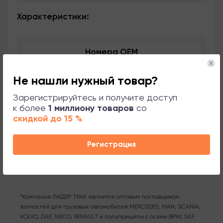
Характеристики:
Номера OEM
Применяемость
Не нашли нужный товар?
Зарегистрируйтесь и получите доступ
Сопутствующие товары
к более
1 миллиону товаров
со
скидкой до 15 %
Поддержка
Регистрация
*Компания ЛИДЕР ТРАК является оптовым поставщиком
запчастей для грузовых автомобилей MERCEDES, MAN, SCANIA,
VOLVO, DAF, IVECO, RENAULT и полуприцепы с осями BPW, SAF.