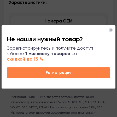
Характеристики:
Номера OEM
Применяемость
Не нашли нужный товар?
Сопутствующие товары
Зарегистрируйтесь и получите доступ
к более
1 миллиону товаров
со
скидкой до 15 %
Поддержка
Регистрация
*Компания ЛИДЕР ТРАК является оптовым поставщиком
запчастей для грузовых автомобилей MERCEDES, MAN, SCANIA,
VOLVO, DAF, IVECO, RENAULT и полуприцепы с осями BPW, SAF.
Мы предлагаем широкий ассортимент оригинальных и