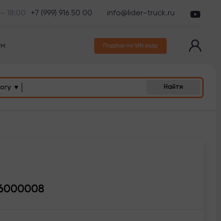
 – 18:00
+7 (999) 916 50 00
info@lider-truck.ru
ам
Подбор по VIN коду
огу
Найти
6000008