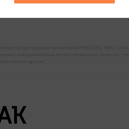
апчастей для грузовых автомобилей MERCEDES, MAN, SCANIA,
льных и неоригинальных запчастей высокого качества, таки
тры и многое другое.