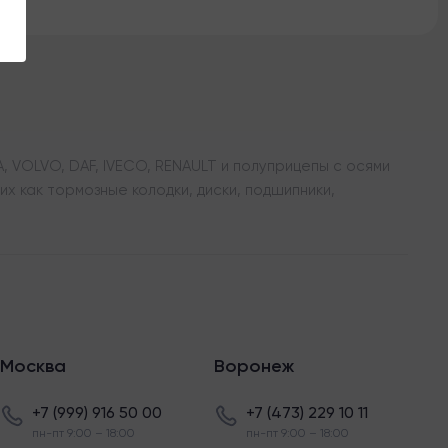
 VOLVO, DAF, IVECO, RENAULT и полуприцепы с осями
х как тормозные колодки, диски, подшипники,
Москва
Воронеж
+7 (999) 916 50 00
+7 (473) 229 10 11
пн-пт 9:00 – 18:00
пн-пт 9:00 – 18:00