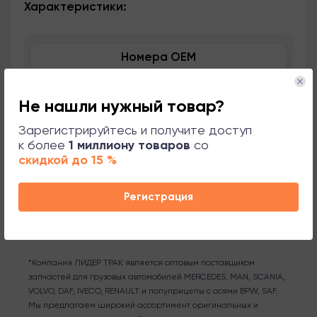
Характеристики:
Номера OEM
Применяемость
Не нашли нужный товар?
Сопутствующие товары
Зарегистрируйтесь и получите доступ
к более
1 миллиону товаров
со
скидкой до 15 %
Поддержка
Регистрация
*Компания ЛИДЕР ТРАК является оптовым поставщиком
запчастей для грузовых автомобилей MERCEDES, MAN, SCANIA,
VOLVO, DAF, IVECO, RENAULT и полуприцепы с осями BPW, SAF.
Мы предлагаем широкий ассортимент оригинальных и