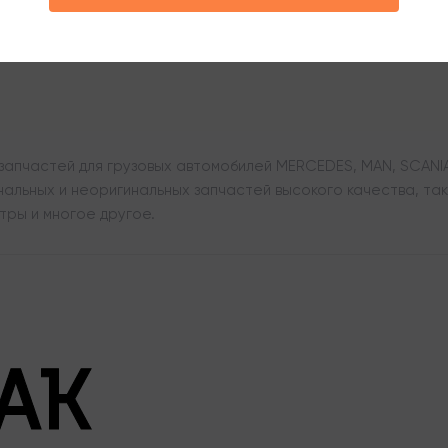
апчастей для грузовых автомобилей MERCEDES, MAN, SCANIA,
льных и неоригинальных запчастей высокого качества, таки
тры и многое другое.