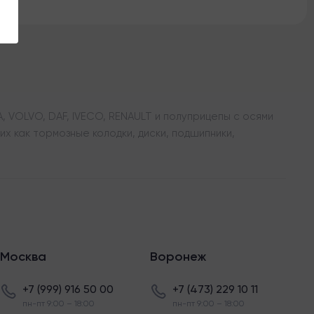
 VOLVO, DAF, IVECO, RENAULT и полуприцепы с осями
х как тормозные колодки, диски, подшипники,
Москва
Воронеж
+7 (999) 916 50 00
+7 (473) 229 10 11
пн-пт 9:00 – 18:00
пн-пт 9:00 – 18:00