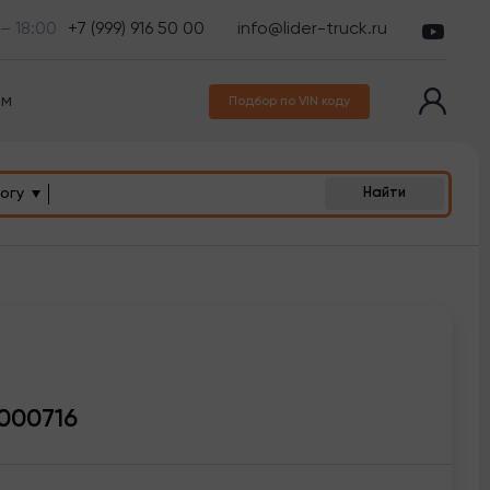
 – 18:00
+7 (999) 916 50 00
info@lider-truck.ru
ам
Подбор по VIN коду
огу
Найти
000716