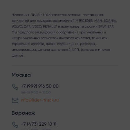
*Компания ЛИДЕР ТРАК является оптовым поставщиком
запчастей для грузовых автомобилей MERCEDES, MAN, SCANIA,
VOLVO, DAF, IVECO, RENAULT и полуприцепы с осями BPW, SAF.
Мы предлагаем широкий ассортимент оригинальных и
неоригинальных запчастей высокого качества, таких как
тормозные колодки, диски, подшипники, рессоры,
амортизаторы, детали двигателей, КПП, фильтры и многое
другое.
Москва
+7 (999) 916 50 00
пн-пт 9:00 – 18:00
info@lider-truck.ru
Воронеж
+7 (473) 229 10 11