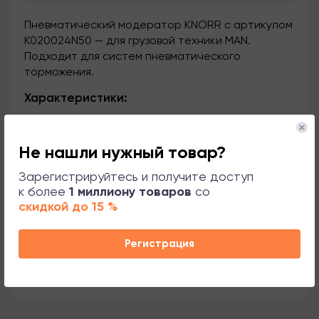
Пневматический модератор KNORR с артикулом
K020024N50 — для грузовой техники MAN.
Подходит для систем пневматического
торможения.
Характеристики:
Номера OEM
Не нашли нужный товар?
Зарегистрируйтесь и получите доступ
Применяемость
к более
1 миллиону товаров
со
скидкой до 15 %
Сопутствующие товары
Регистрация
Поддержка