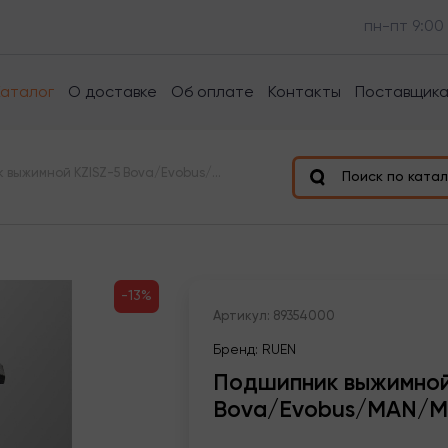
пн-пт 9:00
Каталог
О доставке
Об оплате
Контакты
Поставщик
Подшипник выжимной KZISZ-5 Bova/Evobus/MAN/MAZ/Kam
Поиск по катал
-13%
Артикул: 89354000
Бренд: RUEN
Подшипник выжимной
Bova/Evobus/MAN/