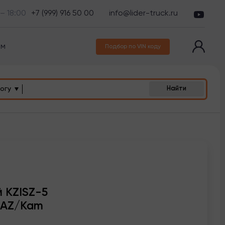
 – 18:00
+7 (999) 916 50 00
info@lider-truck.ru
ам
Подбор по VIN коду
огу
Найти
 KZISZ-5
MAZ/Kam