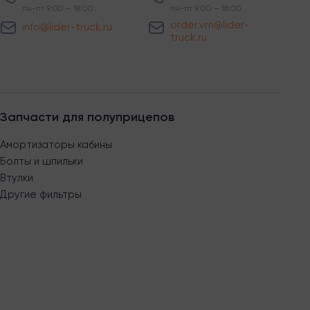
пн-пт 9:00 – 18:00
пн-пт 9:00 – 18:00
order.vrn@lider-
info@lider-truck.ru
truck.ru
Запчасти для полуприцепов
Амортизаторы кабины
Болты и шпильки
Втулки
Другие фильтры