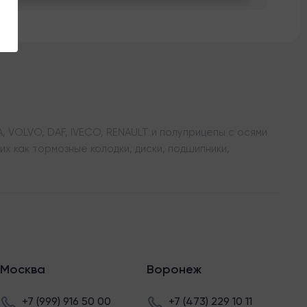
 VOLVO, DAF, IVECO, RENAULT и полуприцепы с осями
х как тормозные колодки, диски, подшипники,
Москва
Воронеж
+7 (999) 916 50 00
+7 (473) 229 10 11